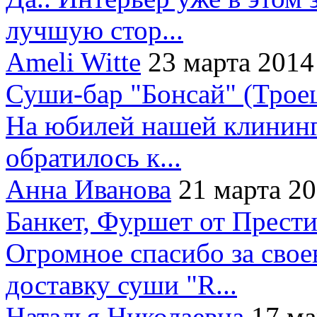
лучшую стор...
Ameli Witte
23 марта 2014
Суши-бар "Бонсай" (Трое
На юбилей нашей клининг
обратилось к...
Анна Иванова
21 марта 2
Банкет, Фуршет от Прест
Огромное спасибо за сво
доставку суши "R...
Наталья Николаевна
17 ма